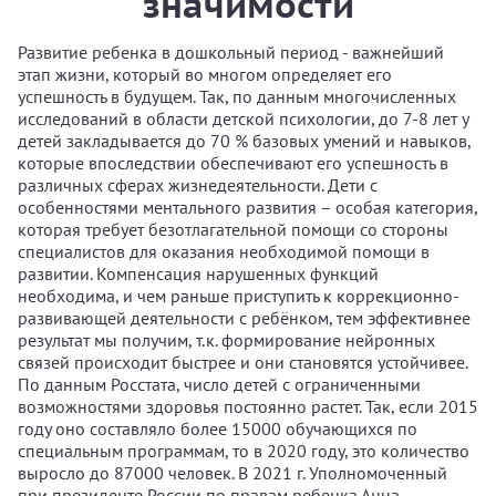
значимости
Развитие ребенка в дошкольный период - важнейший
этап жизни, который во многом определяет его
успешность в будущем. Так, по данным многочисленных
исследований в области детской психологии, до 7-8 лет у
детей закладывается до 70 % базовых умений и навыков,
которые впоследствии обеспечивают его успешность в
различных сферах жизнедеятельности. Дети с
особенностями ментального развития – особая категория,
которая требует безотлагательной помощи со стороны
специалистов для оказания необходимой помощи в
развитии. Компенсация нарушенных функций
необходима, и чем раньше приступить к коррекционно-
развивающей деятельности с ребёнком, тем эффективнее
результат мы получим, т.к. формирование нейронных
связей происходит быстрее и они становятся устойчивее.
По данным Росстата, число детей с ограниченными
возможностями здоровья постоянно растет. Так, если 2015
году оно составляло более 15000 обучающихся по
специальным программам, то в 2020 году, это количество
выросло до 87000 человек. В 2021 г. Уполномоченный
при президенте России по правам ребенка Анна