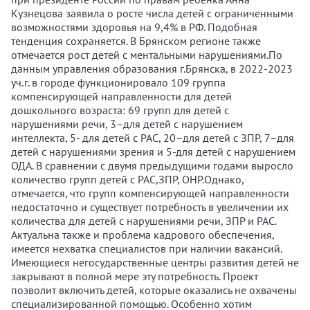
Кузнецова заявила о росте числа детей с ограниченными
возможностями здоровья на 9,4% в РФ. Подобная
тенденция сохраняется. В Брянском регионе также
отмечается рост детей с ментальными нарушениями.По
данным управления образования г.Брянска, в 2022-2023
уч.г. в городе функционировало 109 группа
компенсирующей направленности для детей
дошкольного возраста: 69 групп для детей с
нарушениями речи, 3–для детей с нарушением
интеллекта, 5- для детей с РАС, 20–для детей с ЗПР, 7–для
детей с нарушениями зрения и 5-для детей с нарушением
ОДА. В сравнении с двумя предыдущими годами выросло
количество групп детей с РАС,ЗПР, ОНР.Однако,
отмечается, что групп компенсирующей направленности
недостаточно и существует потребность в увеличении их
количества для детей с нарушениями речи, ЗПР и РАС.
Актуальна также и проблема кадрового обеспечения,
имеется нехватка специалистов при наличии вакансий.
Имеющиеся негосударственные центры развития детей не
закрывают в полной мере эту потребность. Проект
позволит включить детей, которые оказались не охвачены
специализированной помощью. Особенно хотим