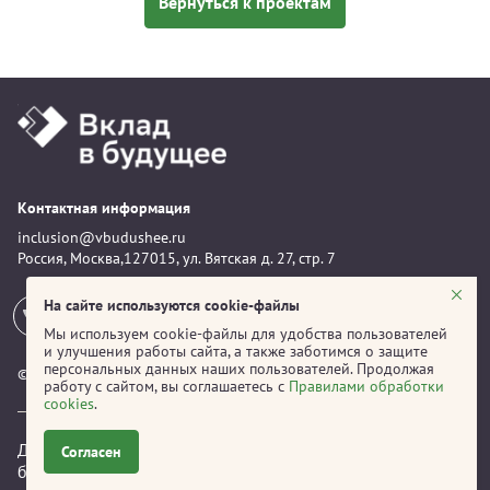
Вернуться к проектам
Контактная информация
inclusion@vbudushee.ru
Россия, Москва,127015, ул. Вятская д. 27, стр. 7
На сайте используются cookie-файлы
Мы используем cookie-файлы для удобства пользователей
и улучшения работы сайта, а также заботимся о защите
персональных данных наших пользователей. Продолжая
© 2026
Вклад в будущее
работу с сайтом, вы соглашаетесь с
Правилами обработки
cookies
.
Для корректной работы рекомендуется использовать
Согласен
браузер
Яндекс.Браузер
,
Google Chrome
или
Firefox