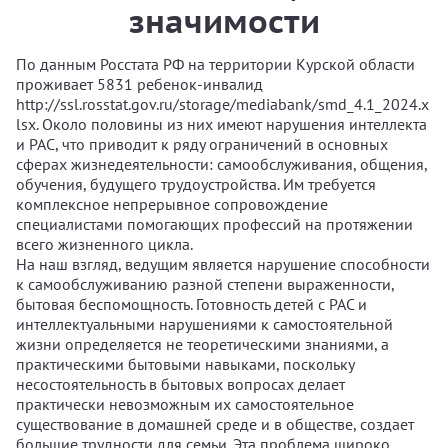
значимости
По данным Росстата РФ на территории Курской области
проживает 5831 ребенок-инвалид
http://ssl.rosstat.gov.ru/storage/mediabank/smd_4.1_2024.x
lsх. Около половины из них имеют нарушения интеллекта
и РАС, что приводит к ряду ограничений в основных
сферах жизнедеятельности: самообслуживания, общения,
обучения, будущего трудоустройства. Им требуется
комплексное непрерывное сопровождение
специалистами помогающих профессий на протяжении
всего жизненного цикла.
На наш взгляд, ведущим является нарушение способности
к самообслуживанию разной степени выраженности,
бытовая беспомощность. Готовность детей с РАС и
интеллектуальными нарушениями к самостоятельной
жизни определяется не теоретическими знаниями, а
практическими бытовыми навыками, поскольку
несостоятельность в бытовых вопросах делает
практически невозможным их самостоятельное
существование в домашней среде и в обществе, создает
большие трудности для семьи. Эта проблема широко